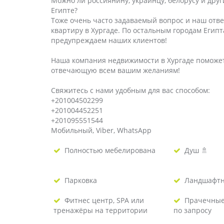
Можно ли россиянину, украинцу, белорусу и дру
Египте?
Тоже очень часто задаваемый вопрос и наш отве
квартиру в Хургаде. По остальным городам Егип
предупреждаем наших клиентов!
Наша компания недвижимости в Хургаде поможет
отвечающую всем вашим желаниям!
Свяжитесь с нами удобным для вас способом:
+201004502299
+201004452251
+201095551544
Мобильный, Viber, WhatsApp
Полностью мебелирована
Душ 🚿
Парковка
Ландшафтн
Фитнес центр, SPA или
Прачечные 
тренажёры на территории
по запросу