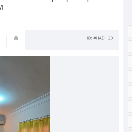
м
ID: #HAD 129
1