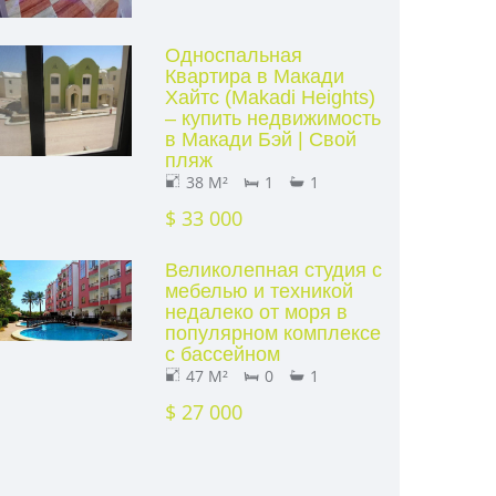
Односпальная
Квартира в Макади
Хайтс (Makadi Heights)
– купить недвижимость
в Макади Бэй | Свой
пляж
38 M²
1
1
$ 33 000
Великолепная студия с
мебелью и техникой
недалеко от моря в
популярном комплексе
с бассейном
47 M²
0
1
$ 27 000