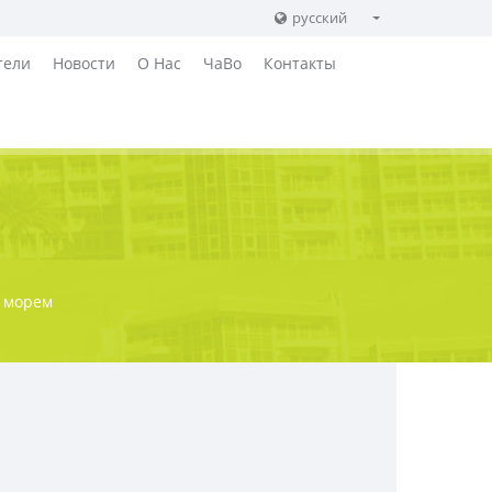
русский
English
тели
Новости
О Нас
ЧаВо
Контакты
Russian
German
с морем