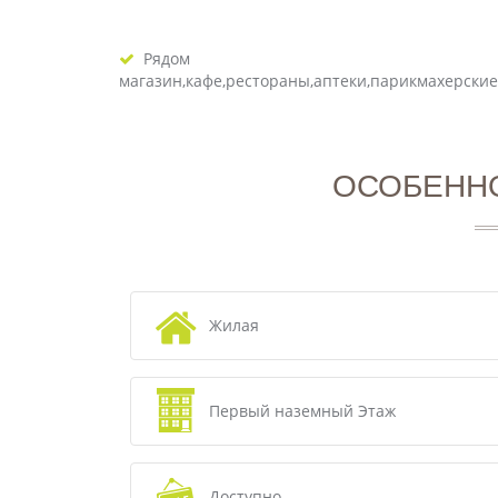
Рядом
магазин,кафе,рестораны,аптеки,парикмахерские
ОСОБЕНН
Жилая
Первый наземный Этаж
Доступно