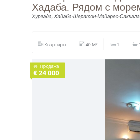
Хадаба. Рядом с море
Хургада, Хадаба-Шератон-Мадарес-Саккала
Квартиры
40 M²
1
Продажа
€ 24 000