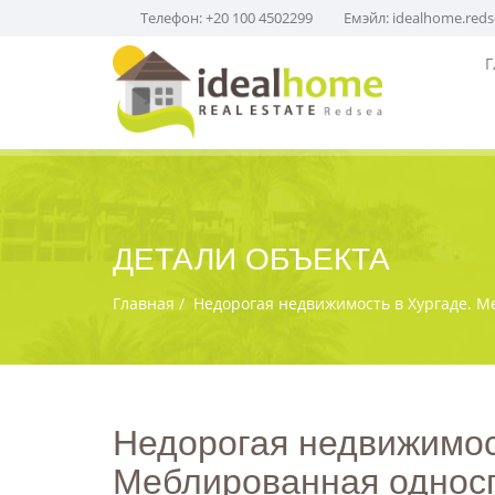
Телефон: +20 100 4502299
Емэйл:
idealhome.red
Г
ДЕТАЛИ ОБЪЕКТА
Главная
Недорогая недвижимость в Хургаде. М
Недорогая недвижимос
Меблированная односп