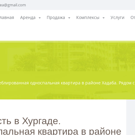
sea@gmail.com
лавная
Аренда
Продажа
Комплексы
Услуги
О
еблированная односпальная квартира в районе Хадаба. Рядом 
ть в Хургаде.
альная квартира в районе