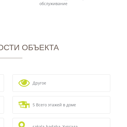
обслуживание
ОСТИ ОБЪЕКТА
Другое
5 Всего этажей в доме
sakala-hadaba, Хургада