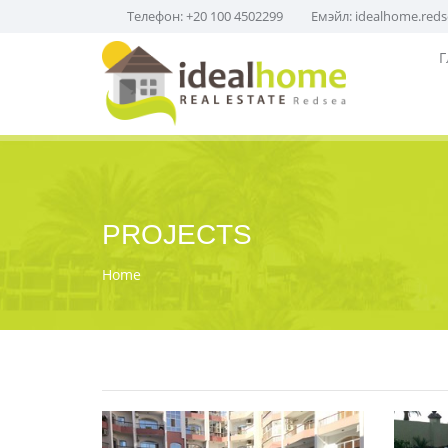
Телефон: +20 100 4502299
Емэйл:
idealhome.red
Г
PROJECTS
Home