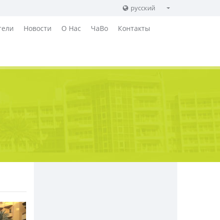
русский
English
тели
Новости
О Нас
ЧаВо
Контакты
Russian
German