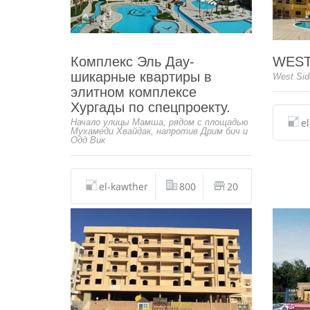
Комплекс Эль Дау-
WEST
шикарные квартиры в
West Sid
элитном комплексе
Хургады по спецпроекту.
e
Начало улицы Мамша, рядом с площадью
Мухамеди Хвайдак, напротив Дрим бич и
Одд Вик
el-kawther
800
20