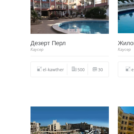
Дезерт Перл
Жило
Каусер
Каусер
el-kawther
500
30
e