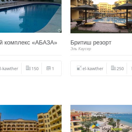
й комплекс «АБАЗА»
Бритиш резорт
Эль Каусер
l-kawther
150
1
el-kawther
250