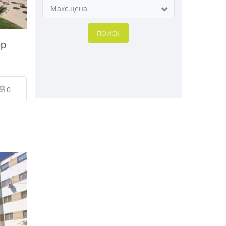
Макс.цена
ПОИСК
ер
0