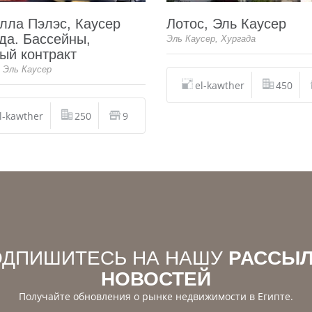
лла Пэлэс, Каусер
Лотос, Эль Каусер
да. Бассейны,
Эль Каусер, Хургада
ый контракт
, Эль Каусер
el-kawther
450
l-kawther
250
9
ОДПИШИТЕСЬ НА НАШУ
РАССЫЛ
НОВОСТЕЙ
Получайте обновления о рынке недвижимости в Египте.