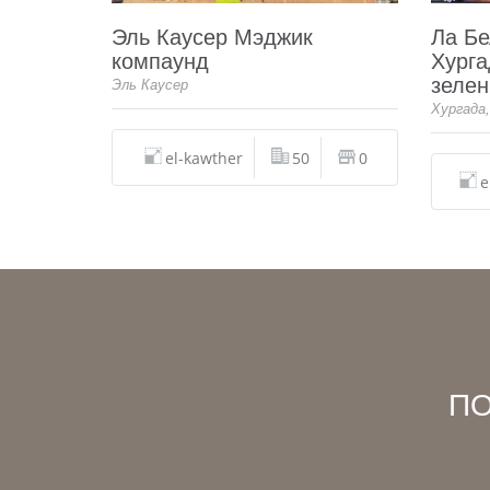
Эль Каусер Мэджик
Ла Бе
компаунд
Хурга
зелен
Эль Каусер
Хургада
el-kawther
50
0
e
П