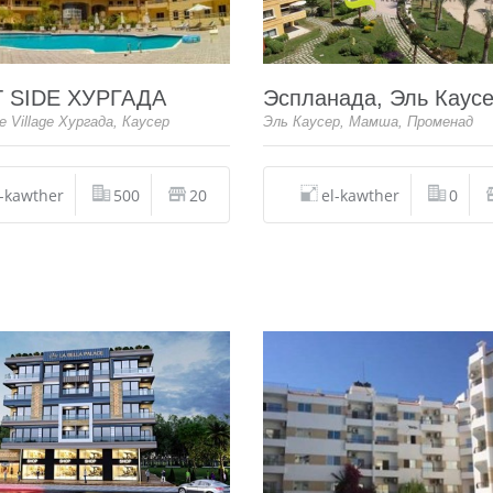
 SIDE ХУРГАДА
Эспланада, Эль Каус
e Village Хургада, Каусер
Эль Каусер, Мамша, Променад
l-kawther
500
20
el-kawther
0