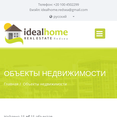
Телефон: +20 100 4502299
Емэйл:
idealhome.redsea@gmail.com
русский
English
Russian
German
ОБЪЕКТЫ НЕДВИЖИМОСТИ
Главная
Объекты недвижимости
Найдено 15
of
15 объектов