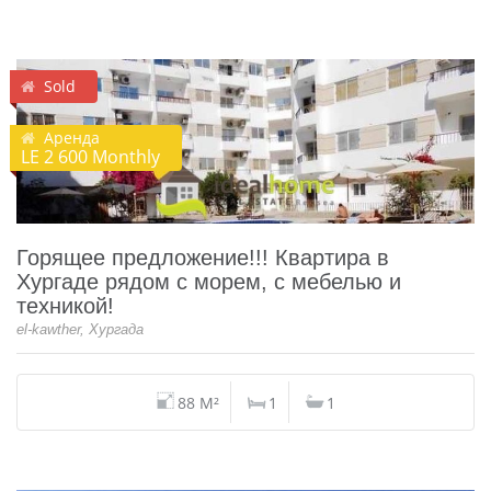
Sold
Аренда
LE 2 600 Monthly
Горящее предложение!!! Квартира в
Хургаде рядом с морем, с мебелью и
техникой!
el-kawther, Хургада
88 M²
1
1