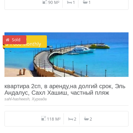
90 M²
1
1
Аренда
Sold
$ 1 000 Monthly
квартира 2сп, в аренду,на долгий срок, Эль
Андалус, Сахл Хашиш, частный пляж
sahl-hasheesh, Хургада
118 M²
2
2