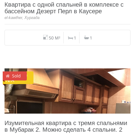
Квартира с одной спальней в комплексе с
бассейном Дезерт Перл в Каусере
el-kawther, Хургада
50 M²
1
1
Аренда
Sold
N/A
Изумительная квартира с тремя спальнями
в Мубарак 2. Можно сделать 4 спальни. 2