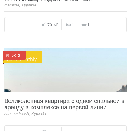
mamsha, Хургада
70 M²
1
1
Аренда
Sold
$ 450 Monthly
Великолепная квартира с одной спальней в
аренду в комплексе на первой линии.
sahl-hasheesh, Хургада