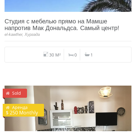
Студия с мебелью прямо на Мамше
напротив Мак Дональдса. Самый центр!
el-kawther, Хургада
30 M²
0
1
Sold
Аренда
$ 250 Monthly