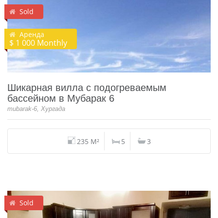
Sold
Аренда
$ 1 000 Monthly
Шикарная вилла с подогреваемым
бассейном в Мубарак 6
mubarak-6, Хургада
235 M²
5
3
Sold