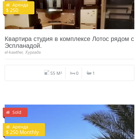
Аренда
$ 250
Квартира студия в комплексе Лотос рядом с
Эспланадой.
el-kawther, Хургада
55 M²
0
1
Sold
Аренда
$ 250 Monthly