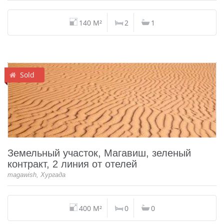
140 M²
2
1
Sold
Земельный участок, Магавиш, зеленый
контракт, 2 линия от отелей
magawish, Хургада
400 M²
0
0