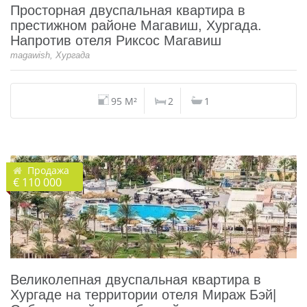
Просторная двуспальная квартира в
престижном районе Магавиш, Хургада.
Напротив отеля Риксос Магавиш
magawish, Хургада
95 M²
2
1
Продажа
€ 110 000
Великолепная двуспальная квартира в
Хургаде на территории отеля Мираж Бэй|