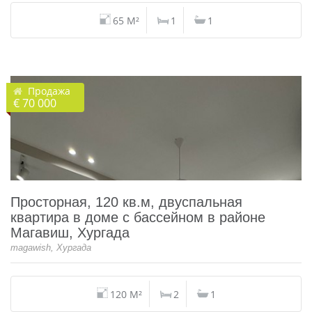
65 M²
1
1
Продажа
€ 70 000
Просторная, 120 кв.м, двуспальная
квартира в доме с бассейном в районе
Магавиш, Хургада
magawish, Хургада
120 M²
2
1