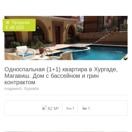
Продажа
€ 48 000
Односпальная (1+1) квартира в Хургаде,
Магавиш. Дом с бассейном и грин
контрактом
magawish, Хургада
82 M²
1
1