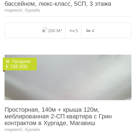
бассейном, люкс-класс, 5СП, 3 этажа
magawish, Хургада
200 M²
5
4
Продажа
€ 108 000
Просторная, 140м + крыша 120м,
меблированная 2-СП квартира с Грин
контрактом в Хургаде, Магавиш
magawish, Хургада