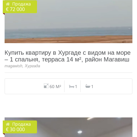
Продажа
€ 72 000
Купить квартиру в Хургаде с видом на море
– 1 спальня, терраса 14 м², район Магавиш
magawish, Хургада
60 M²
1
1
Продажа
€ 30 000