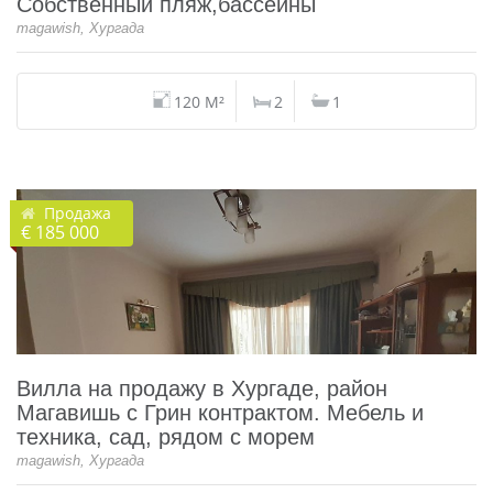
Собственный пляж,бассейны
magawish, Хургада
120 M²
2
1
Продажа
€ 185 000
Вилла на продажу в Хургаде, район
Магавишь с Грин контрактом. Мебель и
техника, сад, рядом с морем
magawish, Хургада