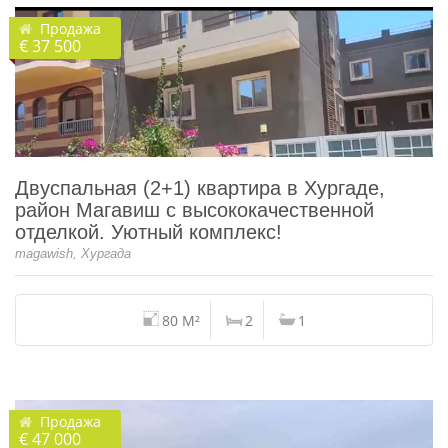
Продажа
€ 37 500
Двуспальная (2+1) квартира в Хургаде,
район Магавиш с высококачественной
отделкой. Уютный комплекс!
magawish, Хургада
80 M²
2
1
Продажа
€ 47 000