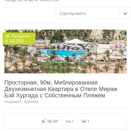
Сортировать
Продажа
€ 64 000
Просторная, 90м, Меблированная
Двухкомнатная Квартира в Отеле Мираж
Бэй Хургада с Собственным Пляжем
magawish, Хургада
90 M²
1
1