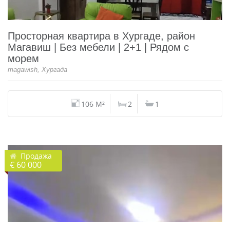
Просторная квартира в Хургаде, район
Магавиш | Без мебели | 2+1 | Рядом с
морем
magawish, Хургада
106 M²
2
1
Продажа
€ 60 000