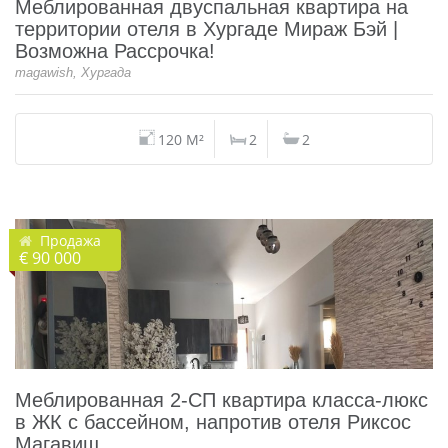
Меблированная двуспальная квартира на
территории отеля в Хургаде Мираж Бэй |
Возможна Рассрочка!
magawish, Хургада
120 M²
2
2
Продажа
€ 90 000
Меблированная 2-СП квартира класса-люкс
в ЖК с бассейном, напротив отеля Риксос
Магавиш