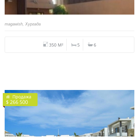
magawish, Хургада
350 M²
5
6
Продажа
$ 266 500