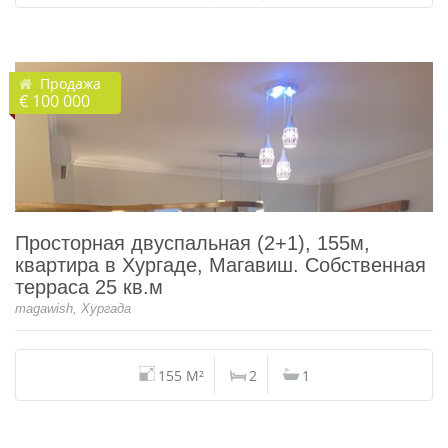
Продажа
€ 100 000
Просторная двуспальная (2+1), 155м,
квартира в Хургаде, Магавиш. Собственная
терраса 25 кв.м
magawish, Хургада
155 M²
2
1