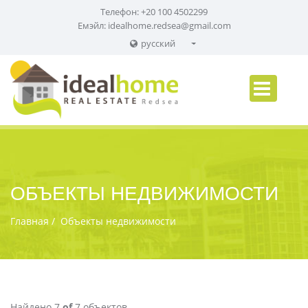
Телефон: +20 100 4502299
Емэйл:
idealhome.redsea@gmail.com
русский
English
Russian
German
ОБЪЕКТЫ НЕДВИЖИМОСТИ
Главная
Объекты недвижимости
Найдено 7
of
7 объектов