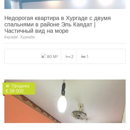
Недорогая квартира в Хургаде с двумя
спальнями в районе Эль Каядат |
Частичный вид на море
kayadat, Хургада
80 M²
2
1
Продажа
€ 38 000