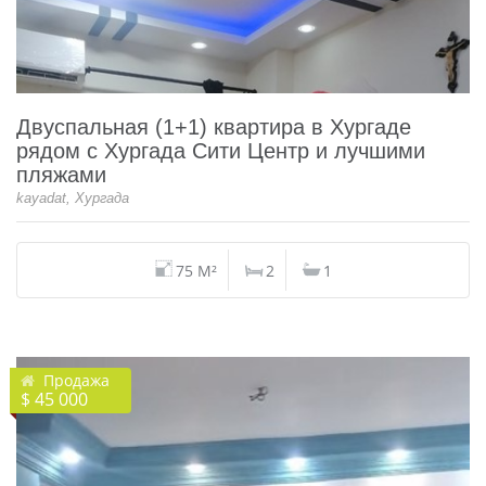
Двуспальная (1+1) квартира в Хургаде
рядом с Хургада Сити Центр и лучшими
пляжами
kayadat, Хургада
75 M²
2
1
Продажа
$ 45 000