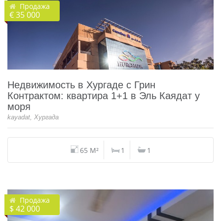
Продажа
€ 35 000
Недвижимость в Хургаде с Грин
Контрактом: квартира 1+1 в Эль Каядат у
моря
kayadat, Хургада
65 M²
1
1
Продажа
$ 42 000