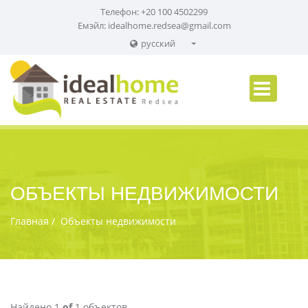
Телефон: +20 100 4502299
Емэйл:
idealhome.redsea@gmail.com
русский
English
Russian
German
ОБЪЕКТЫ НЕДВИЖИМОСТИ
Главная
Объекты недвижимости
Найдено 1
of
1 объектов