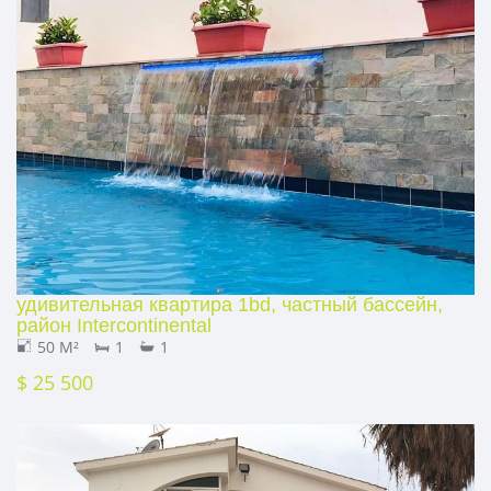
удивительная квартира 1bd, частный бассейн,
район Intercontinental
50 M²
1
1
$ 25 500