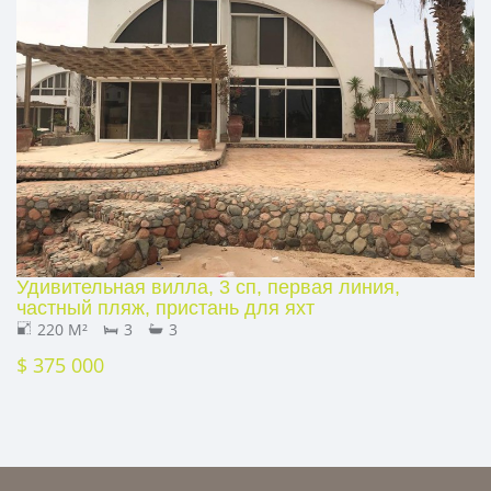
Удивительная вилла, 3 сп, первая линия,
частный пляж, пристань для яхт
220 M²
3
3
$ 375 000