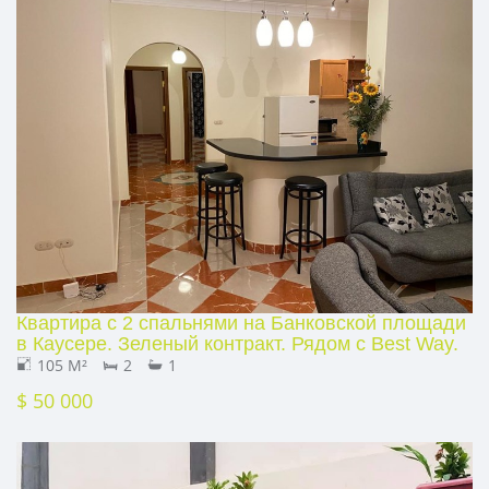
Квартира с 2 спальнями на Банковской площади
в Каусере. Зеленый контракт. Рядом с Best Way.
105 M²
2
1
$ 50 000