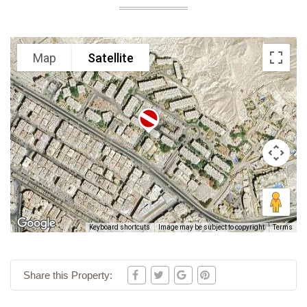
Map
Satellite
Keyboard shortcuts
Image may be subject to copyright
Terms
Share this Property: