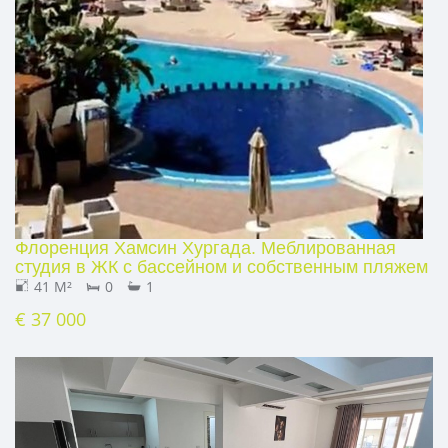
Флоренция Хамсин Хургада. Меблированная
студия в ЖК с бассейном и собственным пляжем
41 M²
0
1
€ 37 000