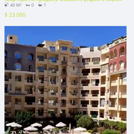
40 M²
0
1
$ 23 000