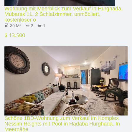
Wohnung mit Meerblick zum Verkauf in Hurghada,
Mubarak 11. 2 Schlafzimmer, unmöbliert,
kostenloser ö
80 M²
2
1
$ 13.500
Schöne 1BD-Wohnung zum Verkauf im Komplex
Nessim Heights mit Pool in Hadaba Hurghada. In
Meernähe