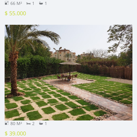
66 M²
1
1
$ 55.000
80 M²
2
1
$ 39.000