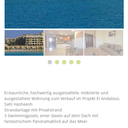
Erstaunliche, hochwertig ausgestattete, möblierte und
ausgestattete Wohnung zum Verkauf im Projekt El Andalous,
Sahl Hasheesh
Strandanlage mit Privatstrand
3 Swimmingpools, einer davon auf dem Dach mit
fantastischem Panoramablick auf das Meer.