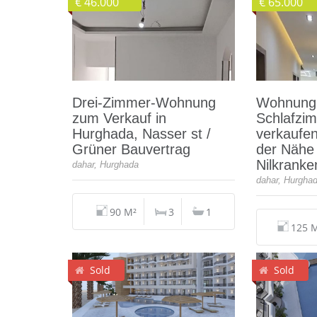
€ 46.000
€ 65.000
Drei-Zimmer-Wohnung
Wohnung 
zum Verkauf in
Schlafzi
Hurghada, Nasser st /
verkaufen
Grüner Bauvertrag
der Nähe
Nilkrank
dahar, Hurghada
dahar, Hurgha
90 M²
3
1
125 
Sold
Sold