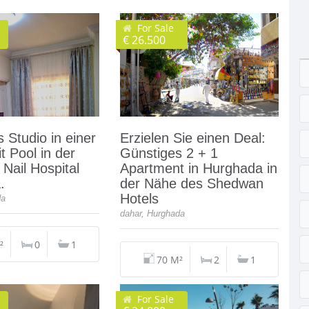
For Sale
€ 26.500
s Studio in einer
Erzielen Sie einen Deal:
t Pool in der
Günstiges 2 + 1
Nail Hospital
Apartment in Hurghada in
.
der Nähe des Shedwan
Hotels
da
dahar, Hurghada
²
0
1
70 M²
2
1
For Sale