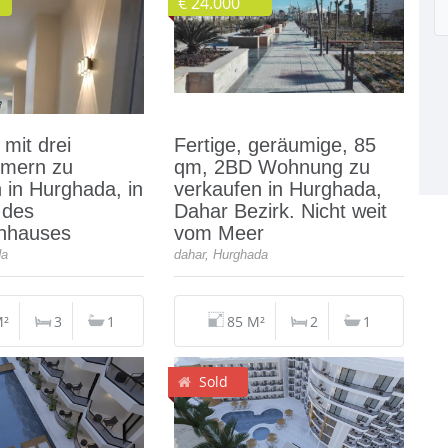
€ 24.000
mit drei
Fertige, geräumige, 85
mmern zu
qm, 2BD Wohnung zu
 in Hurghada, in
verkaufen in Hurghada,
 des
Dahar Bezirk. Nicht weit
enhauses
vom Meer
da
dahar, Hurghada
M²
3
1
85 M²
2
1
Sold