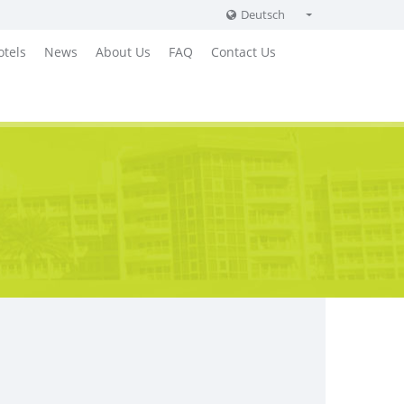
Deutsch
English
otels
News
About Us
FAQ
Contact Us
Russian
German