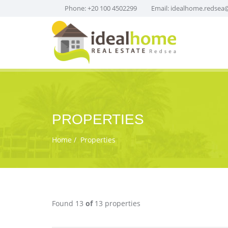
Phone: +20 100 4502299
Email:
idealhome.redsea
PROPERTIES
Home
Properties
Found 13
of
13 properties