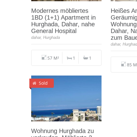
Modernes möbliertes
Heißes A
1BD (1+1) Apartment in
Geräumig
Hurghada, Dahar, nahe
Wohnung 
General Hospital
Dahar, Na
zum Bau
dahar, Hurghada
dahar, Hurgha
57 M²
1
1
85 M
Sold
Wohnung Hurghada zu