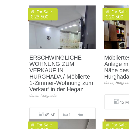
For Sale
For Sale
€ 23.500
€ 20.500
ERSCHWINGLICHE
Möblierte
WOHNUNG ZUM
Anlage mi
VERKAUF IN
Nähe des 
HURGHADA / Möblierte
Hurghada
1-Zimmer-Wohnung zum
dahar, Hurgha
Verkauf in der Hegaz
dahar, Hurghada
45 M
45 M²
1
1
For Sale
For Sale