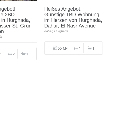
ngebot!
Heißes Angebot.
e 2BD-
Günstige 1BD-Wohnung
in Hurghada,
im Herzen von Hurghada,
sser St. Grün
Dahar, El Nasr Avenue
en
dahar, Hurghada
da
55 M²
1
1
²
2
1