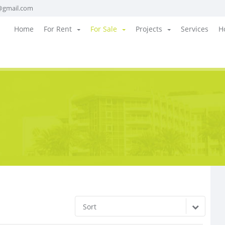
@gmail.com
Home
For Rent
For Sale
Projects
Services
H
Sort