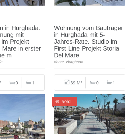
n in Hurghada.
Wohnung vom Bauträger
nung mit
in Hurghada mit 5-
 im Projekt
Jahres-Rate. Studio im
l Mare in erster
First-Line-Projekt Storia
ie m
Del Mare
da
dahar, Hurghada
²
0
1
39 M²
0
1
Sold