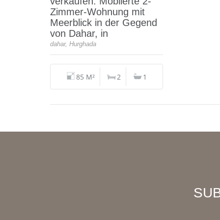
verkaufen. Möblierte 2-
Zimmer-Wohnung mit
Meerblick in der Gegend
von Dahar, in
dahar, Hurghada
85 M²
2
1
SU