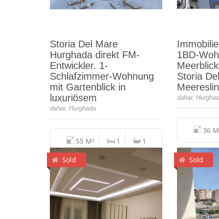
Storia Del Mare
Immobilie
Hurghada direkt FM-
1BD-Woh
Entwickler. 1-
Meerblick
Schlafzimmer-Wohnung
Storia De
mit Gartenblick in
Meereslin
luxuriösem
dahar, Hurgha
dahar, Hurghada
36 M
55 M²
1
1
Sold
Sold