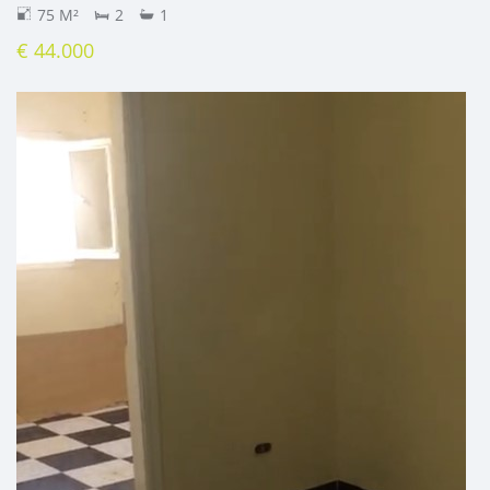
75 M²
2
1
€ 44.000