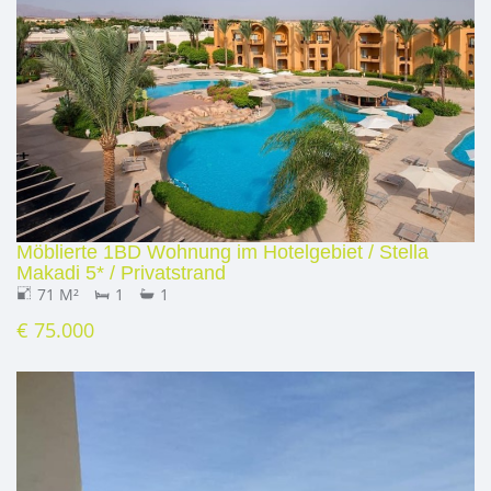
Möblierte 1BD Wohnung im Hotelgebiet / Stella
Makadi 5* / Privatstrand
71 M²
1
1
€ 75.000