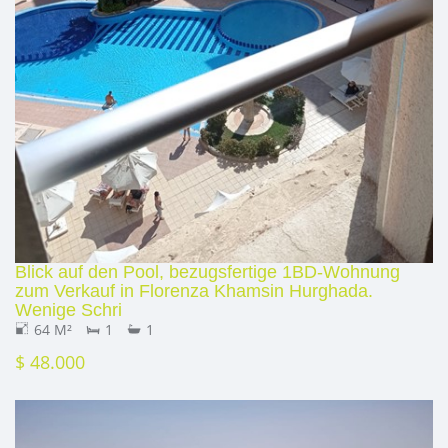
Blick auf den Pool, bezugsfertige 1BD-Wohnung
zum Verkauf in Florenza Khamsin Hurghada.
Wenige Schri
64 M²
1
1
$ 48.000