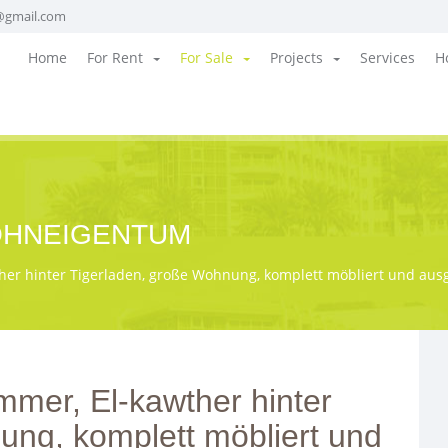
@gmail.com
Home
For Rent
For Sale
Projects
Services
H
WOHNEIGENTUM
er hinter Tigerladen, große Wohnung, komplett möbliert und aus
mmer, El-kawther hinter
ung, komplett möbliert und