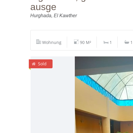
ausge
Hurghada, El Kawther
Wohnung
90 M²
1
1
Sold