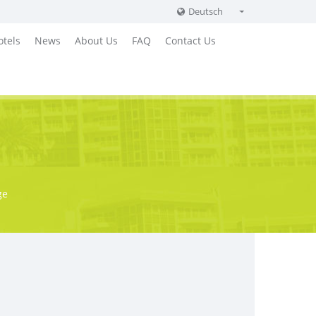
Deutsch
English
otels
News
About Us
FAQ
Contact Us
Russian
German
ge