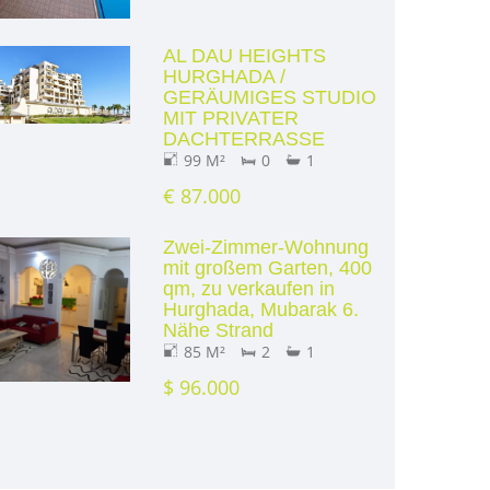
AL DAU HEIGHTS
HURGHADA /
GERÄUMIGES STUDIO
MIT PRIVATER
DACHTERRASSE
99 M²
0
1
€ 87.000
Zwei-Zimmer-Wohnung
mit großem Garten, 400
qm, zu verkaufen in
Hurghada, Mubarak 6.
Nähe Strand
85 M²
2
1
$ 96.000